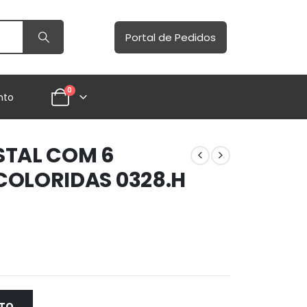
Portal de Pedidos
0
nto
STAL COM 6
COLORIDAS 0328.H
NTO