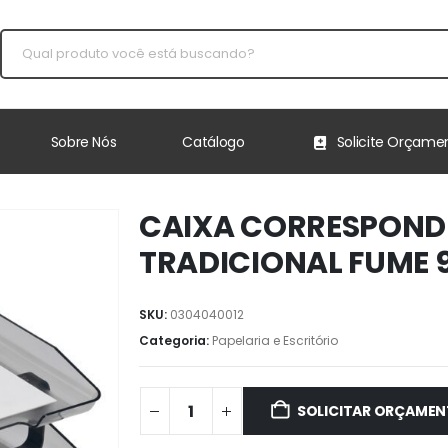
Sobre Nós
Catálogo
Solicite Orçame
CAIXA CORRESPONDE
TRADICIONAL FUME 9
SKU:
0304040012
Categoria:
Papelaria e Escritório
SOLICITAR ORÇAME