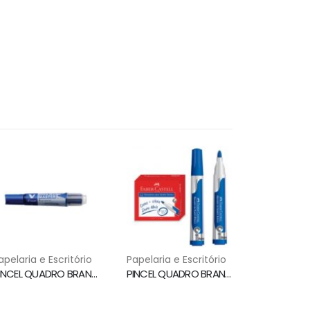
apelaria e Escritório
Papelaria e Escritório
PINCEL QUADRO BRANCO WBMA RECARREGAVEL AZUL PILOT
PINCEL QUADRO BRANCO PONTA 3.5MM AZUL MQB/AZ FABER CASTELL