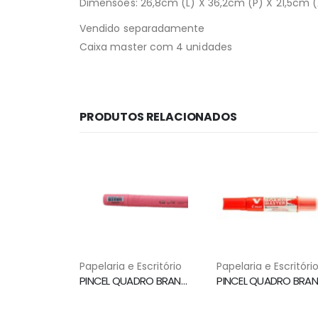
Dimensões: 26,8cm (L) X 36,2cm (P) X 21,5cm (
Vendido separadamente
Caixa master com 4 unidades
PRODUTOS RELACIONADOS
Papelaria e Escritório
Papelaria e Escritóri
PINCEL QUADRO BRANCO 2.0MM VERMELHO BPX CIS
P