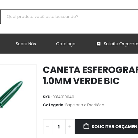
Sobre Nós
Catálogo
Solicite Orçame
CANETA ESFEROGRAF
1.0MM VERDE BIC
SKU:
0314010040
Categoria:
Papelaria e Escritório
SOLICITAR ORÇAME