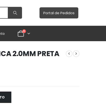
Portal de Pedidos
0
nto
CA 2.0MM PRETA
NTO