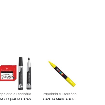
apelaria e Escritório
Papelaria e Escritório
PINCEL QUADRO BRANCO PONTA 3.5MM PRETO MQB/PR FABER CASTELL
CANETA MARCADOR PERMANENTE PC-1M AMARELO UNI POSCA MARKER