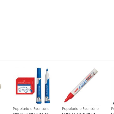
o
Papelaria e Escritório
Papelaria e Escritório
P
PINCEL QUADRO BRANCO WBM7 PRETO PILOT
PINCEL QUADRO BRANCO PONTA 3.5MM AZUL MQB/AZ FABER CASTELL
CANETA MARCADOR PERMANENTE PX-20 VERMELHO UNI PAINT MARKER