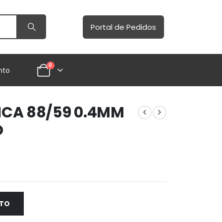
Portal de Pedidos
0
nto
CA 88/59 0.4MM
O
NTO