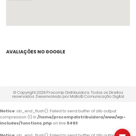
AVALIAÇÕES NO GOOGLE
© Copyright 2026 Procomp Distribuidora. Todos os Direitos
reservados. Desenvolvido por
Matiotti Comunicação Digital
Notice
: ob_end_flush(): Failed to send buffer of zlib output
compression (1) in
/home/procompdistribuidora/www/wp-
includes/functions.php
on line
5493
Notice
: ob_end_flush(): Failed to send buffer of zlib output