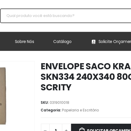
Sobre Nós
Catálogo
Solicite Orçame
ENVELOPE SACO KRA
SKN334 240X340 80
SCRITY
SKU:
0319010018
Categoria:
Papelaria e Escritório
SOLICITAR ORÇAME