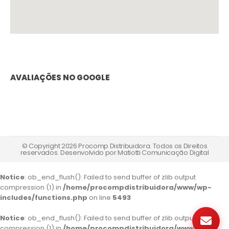
AVALIAÇÕES NO GOOGLE
© Copyright 2026 Procomp Distribuidora. Todos os Direitos
reservados. Desenvolvido por
Matiotti Comunicação Digital
Notice
: ob_end_flush(): Failed to send buffer of zlib output
compression (1) in
/home/procompdistribuidora/www/wp-
includes/functions.php
on line
5493
Notice
: ob_end_flush(): Failed to send buffer of zlib output
compression (1) in
/home/procompdistribuidora/www/wp-