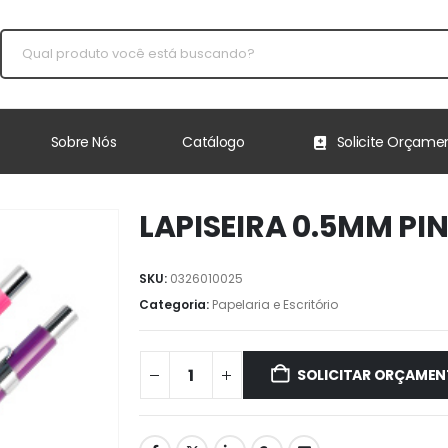
Sobre Nós
Catálogo
Solicite Orçame
LAPISEIRA 0.5MM PI
SKU:
0326010025
Categoria:
Papelaria e Escritório
SOLICITAR ORÇAME