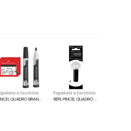
apelaria e Escritório
Papelaria e Escritório
PINCEL QUADRO BRANCO PONTA 3.5MM PRETO MQB/PR FABER CASTELL
REFIL PINCEL QUADRO BRANCO PRETO WBS-VBM PILOT