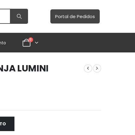
Portal de Pedidos
0
nto
JA LUMINI
NTO