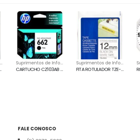
uprimentos de Informática
⁠Suprimentos de Informática
⁠Suprimentos de Informática
OBRE BRANCO 12MMX8 METROS BROTHER
CARTUCHO CZ103AB (662) PRETO HP
FITA ROTULADOR TZE-S231 PRETO SOBRE BRANCO 12MMX8 METROS BROTHER
FALE CONOSCO