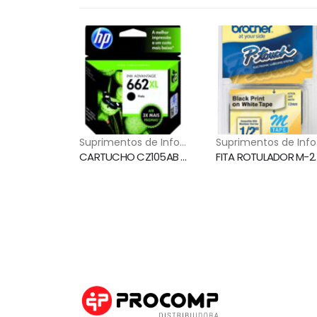
⁠Suprimentos de Informática
⁠S
CARTUCHO CZ105AB (662XL) PRETO HP
FITA ROTULADOR M-231 PRETO S