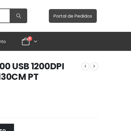
Portal de Pedidos
0
nto
0 USB 1200DPI
130CM PT
NTO