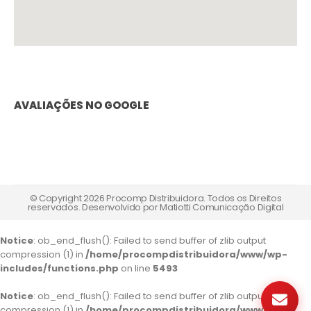
AVALIAÇÕES NO GOOGLE
© Copyright 2026 Procomp Distribuidora. Todos os Direitos
reservados. Desenvolvido por
Matiotti Comunicação Digital
Notice
: ob_end_flush(): Failed to send buffer of zlib output
compression (1) in
/home/procompdistribuidora/www/wp-
includes/functions.php
on line
5493
Notice
: ob_end_flush(): Failed to send buffer of zlib output
compression (1) in
/home/procompdistribuidora/www/wp-