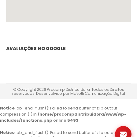
AVALIAÇÕES NO GOOGLE
© Copyright 2026 Procomp Distribuidora. Todos os Direitos
reservados. Desenvolvido por
Matiotti Comunicação Digital
Notice
: ob_end_flush(): Failed to send buffer of zlib output
compression (1) in
/home/procompdistribuidora/www/wp-
includes/functions.php
on line
5493
Notice
: ob_end_flush(): Failed to send buffer of zlib output