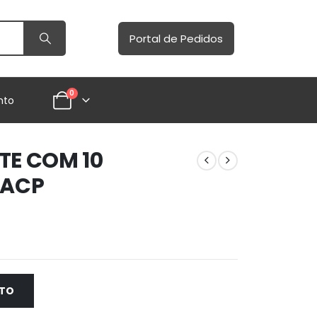
Portal de Pedidos
0
nto
TE COM 10
 ACP
NTO