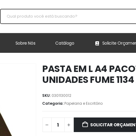
Sobre Nós
Catálogo
Solicite Orçame
PASTA EM L A4 PACO
UNIDADES FUME 1134
SKU:
0301130012
Categoria:
Papelaria e Escritório
SOLICITAR ORÇAME