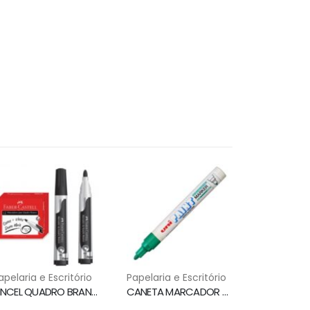
apelaria e Escritório
Papelaria e Escritório
PINCEL QUADRO BRANCO PONTA 3.5MM PRETO MQB/PR FABER CASTELL
CANETA MARCADOR PERMANENTE PX 20 VERDE UNI PAINT MARKER