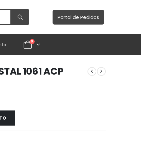
Portal de Pedidos
0
nto
STAL 1061 ACP
NTO