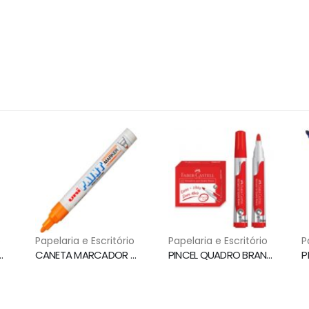
o
Papelaria e Escritório
Papelaria e Escritório
P
O BRANCO AZUL WBS-VBM PILOT
CANETA MARCADOR PERMANENTE PX-20 LARANJA UNI PAINT MARKER
PINCEL QUADRO BRANCO PONTA 3.5MM VERMELHO MQB/VM FABER CASTELL